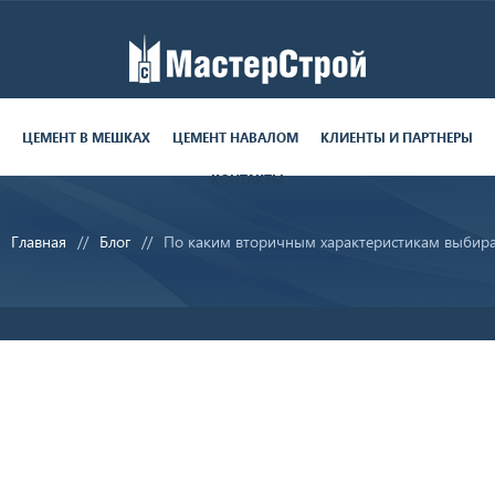
Работаем пн-пт с 9:00 до 19:00
поставки круглосуточно
ЦЕМЕНТ В МЕШКАХ
ЦЕМЕНТ НАВАЛОМ
КЛИЕНТЫ И ПАРТНЕРЫ
КОНТАКТЫ
8 (812) 679-06-70
Главная
Блог
По каким вторичным характеристикам выбир
sale@ms-cement.ru