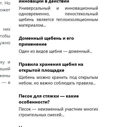
инновации в действии
т. Но
Универсальный и инновационный
может
одновременно, пеностекольный
щебень является теплоизоляционным
материалом...
В них
Чтобы
Доменный щебень и его
нужно
применение
Один из видов щебня — доменный...
уку и
Правила хранения щебня на
евший
открытой площадке
ржены
Щебень можно хранить под открытым
я — в
небом, но важно соблюдать правила...
Песок для стяжки — какие
особенности?
Песок — неизменный участник многих
строительных смесей...