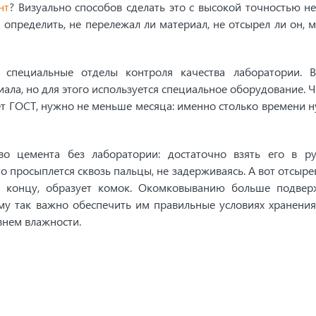
нт
? Визуально способов сделать это с высокой точностью не
 определить, не перележал ли материал, не отсырел ли он, 
ь специальные отделы контроля качества лаборатории. 
ала, но для этого используется специальное оборудование. 
ует ГОСТ, нужно не меньше месяца: именно столько времени 
во цемента без лаборатории: достаточно взять его в р
о просыплется сквозь пальцы, не задерживаясь. А вот отсыр
 к концу, образует комок. Окомковыванию больше подве
му так важно обеспечить им правильные условиях хранени
нем влажности.