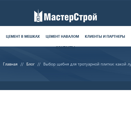
Работаем пн-пт с 9:00 до 19:00
поставки круглосуточно
ЦЕМЕНТ В МЕШКАХ
ЦЕМЕНТ НАВАЛОМ
КЛИЕНТЫ И ПАРТНЕРЫ
КОНТАКТЫ
8 (812) 679-06-70
Главная
Блог
Выбор щебня для тротуарной плитки: какой л
sale@ms-cement.ru